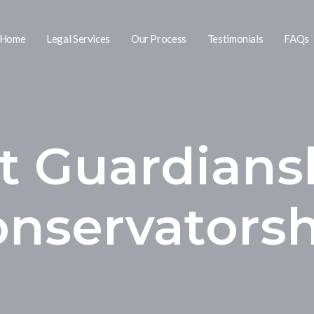
Home
Legal Services
Our Process
Testimonials
FAQs
t Guardians
nservators