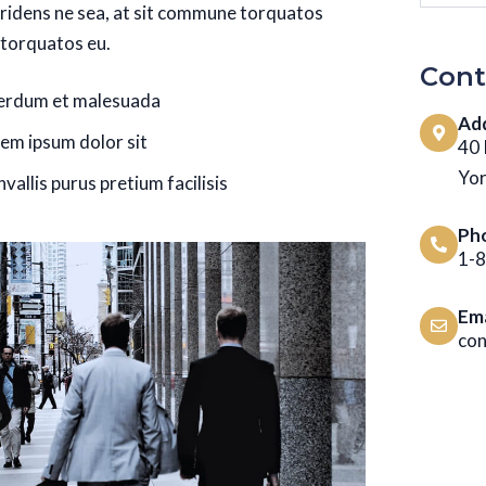
ridens ne sea, at sit commune torquatos
 torquatos eu.
Cont
erdum et malesuada
Ad
em ipsum dolor sit
40 
Yo
vallis purus pretium facilisis
Ph
1-
Ema
co