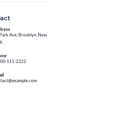
act
dress
Park Ave, Brooklyn, New
rk
one
800-111-2222
il
ntact@example.com