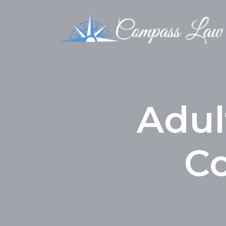
Adul
Co