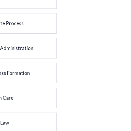
te Process
 Administration
ess Formation
h Care
 Law