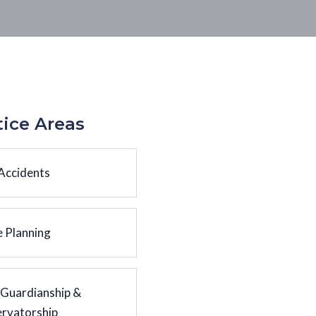
tice Areas
Accidents
e Planning
 Guardianship &
rvatorship