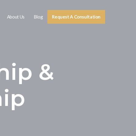
About Us
Blog
Request A Consultation
hip &
hip